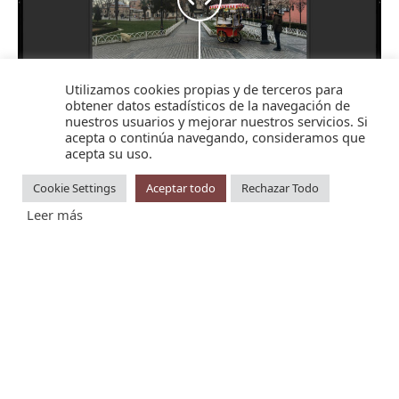
Utilizamos cookies propias y de terceros para
obtener datos estadísticos de la navegación de
nuestros usuarios y mejorar nuestros servicios. Si
acepta o continúa navegando, consideramos que
acepta su uso.
NIVEL 2
Lightroom Classic
Cookie Settings
Aceptar todo
Rechazar Todo
Leer más
Nivel avanzado para organizar y tratar
tus fotografías como un profesional
10 horas presenciales y online